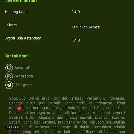
Link Bermanfaat
Tentang Kami
F.A.Q
Referral
Kebijakan Privasi
⚡
⚡
Syarat Dan Ketentuan
F.A.Q
Kontak Kami
Livechat
Whatsapp
Telegram
> Ready to connect
Situs Judi Online Terbaik dan dan Terbesar Pertama di Indonesia.
Sebagai situs judi terbaik yang hadir di Indonesia, kami
menyediakan berbagai game judi bola Online, judi Casino dan Slot
Online dari berbagai provider judi berskala internasional, seperti
SBOBET, CQ9, Habanero dan masih banyak provider lainnya.
Seperti yang kita ketahui, provider-provider barusan merupakan
provider judi terbesar dan resmi di dunia. Contohnya adalah
SERVER
Sbobet yang merupakan situs judi bola berlisensi di Asia dimana