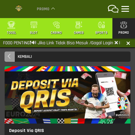
PROMO
TOGEL
SLOT
CASINO
GAMES
SPORTS
PROMO
NFOOO PENTING❗🔊 Jika Link Tidak Bisa Masuk /Gagal Login ❌ | Lan
KEMBALI
Deposit Via QRIS