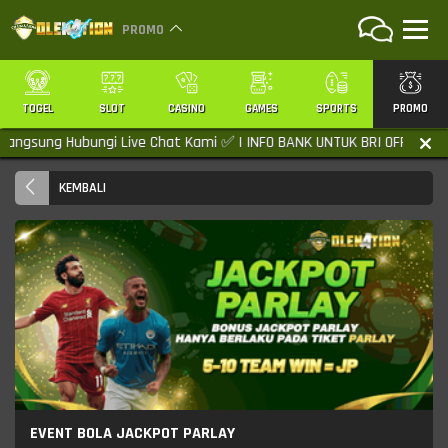
PROMO
TOGEL
SLOT
CASINO
GAMES
SPORTS
PROMO
 | Langsung Hubungi Live Chat Kami ✅ | INFO BANK UNTUK BRI OFFL
KEMBALI
EVENT BOLA JACKPOT PARLAY