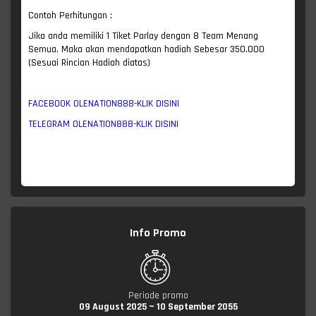
Contoh Perhitungan :
Jika anda memiliki 1 Tiket Parlay dengan 8 Team Menang
Semua, Maka akan mendapatkan hadiah Sebesar 350.000
(Sesuai Rincian Hadiah diatas)
FACEBOOK OLENATION888-KLIK DISINI
TELEGRAM OLENATION888-KLIK DISINI
Info Promo
Periode promo
09 August 2025 ~ 10 September 2055