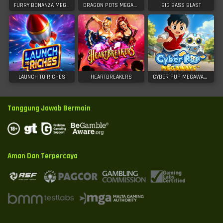
FURRY BONANZA MEGAWAYS
DRAGON POTS MEGAWAYS
BIG BASS BLAST
LAUNCH TO RICHES
HEARTBREAKERS
CYBER PUP MEGAWAYS
Tanggung Jawab Bermain
Aman Dan Terpercaya