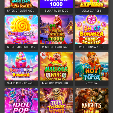
GATES OF GATOT KACA SUPER SCATTER
SUGAR RUSH 1000
JELLY EXPRESS
SUGAR RUSH SUPER SCATTER
WISDOM OF ATHENA 1000 XMAS
SWEET BONANZA SUPER SCATTER
SWEET RUSH BONANZA
MAHJONG WINS - GONG XI FA CAI
HOT TUNA