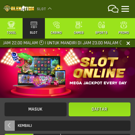
SLOT
TOGEL
SLOT
CASINO
GAMES
SPORTS
PROMO
 DI JAM 22.00 MALAM 🕙 | UNTUK MANDIRI DI JAM 23.00 MALAM 🕚 | U
MASUK
DAFTAR
KEMBALI